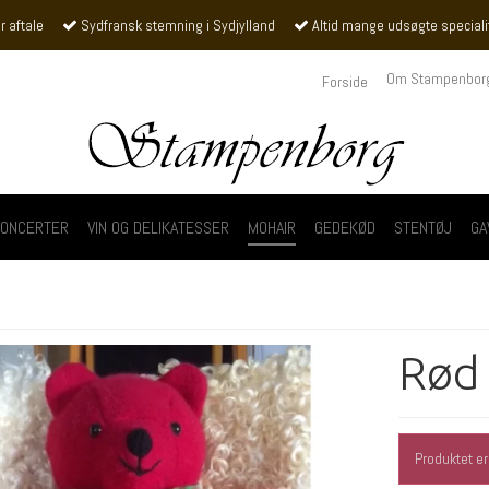
r aftale
Sydfransk stemning i Sydjylland
Altid mange udsøgte specialite
Om Stampenbor
Forside
ONCERTER
VIN OG DELIKATESSER
MOHAIR
GEDEKØD
STENTØJ
GA
Rød
Produktet er