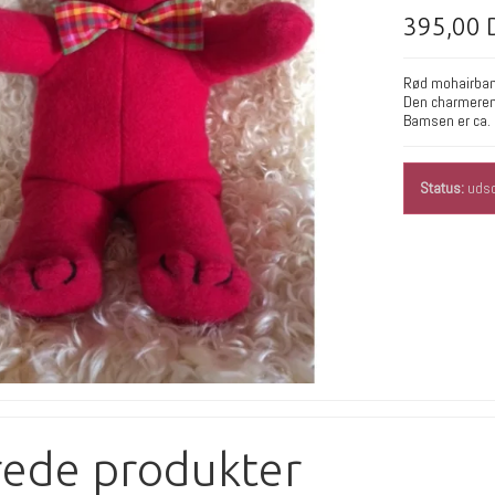
395,00
Rød mohairba
Den charmerend
Bamsen er ca. 
Status:
udso
rede produkter