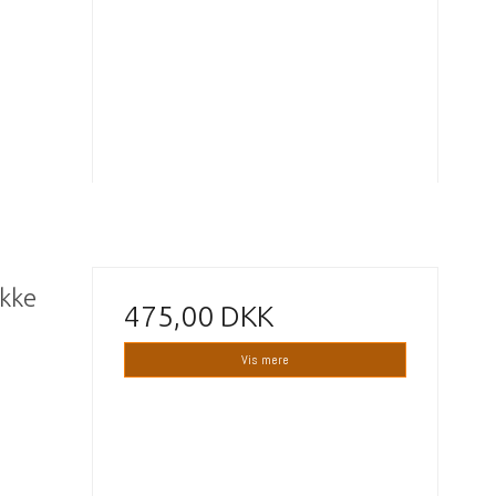
akke
475,00 DKK
Vis mere