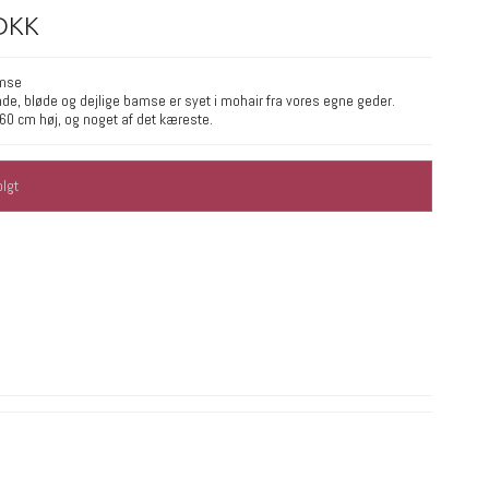
 DKK
mse
e, bløde og dejlige bamse er syet i mohair fra vores egne geder.
60 cm høj, og noget af det kæreste.
lgt