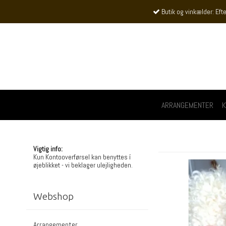
Butik og vinkælder: Efte
ARRANGEMENTER
K
Vigtig info:
Kun Kontooverførsel kan benyttes í
øjeblikket - vi beklager ulejligheden.
Webshop
Arrangementer