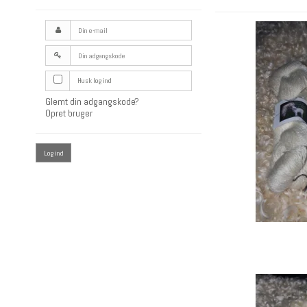
Husk log ind
Glemt din adgangskode?
Opret bruger
Log ind