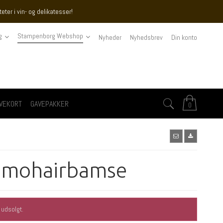
ter i vin- og delikatesser!
g
Stampenborg Webshop
Nyheder
Nyhedsbrev
Din konto
VEKORT
GAVEPAKKER
0
 mohairbamse
 udsolgt.