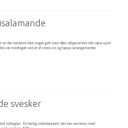
risalamande
 er der bestemt ikke noget galt med. Men alligevel kan det være sjovt
les vel modtaget ved et af vores vin og tapas-arrangementer.
de svesker
rt sylteglas En herlig vinterdessert, der kan serveres med