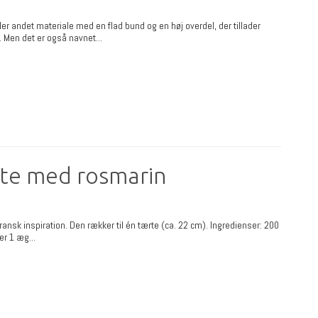
ler andet materiale med en flad bund og en høj overdel, der tillader
 Men det er også navnet...
tte med rosmarin
ransk inspiration. Den rækker til én tærte (ca. 22 cm). Ingredienser: 200
er 1 æg...