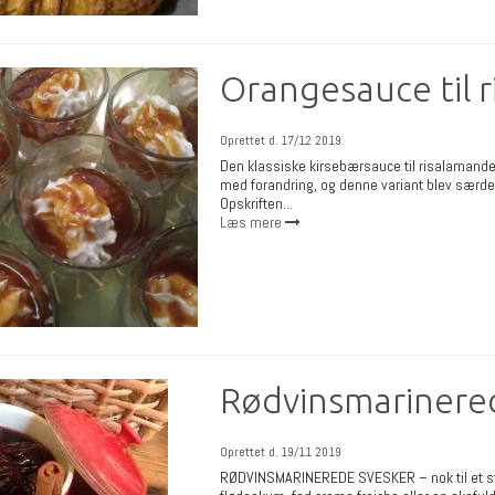
Orangesauce til 
Oprettet d.
17/12 2019
Den klassiske kirsebærsauce til risalamanden
med forandring, og denne variant blev særde
Opskriften...
Læs mere
Rødvinsmarinere
Oprettet d.
19/11 2019
RØDVINSMARINEREDE SVESKER – nok til et sto