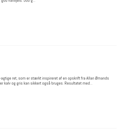
god vaniljeis. 500 g...
gtige ret, som er stærkt inspireret af en opskrift fra Allan Ømands
r kalv og gris kan sikkert også bruges. Resultatet med...