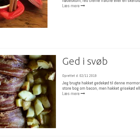
flødeskum, fed creme fraiche eller en skefuld 
Læs mere
Ged i svøb
Oprettet d.
02/11 2019
Jeg brugte hakket gedekød til denne mormor-a
store bog om bacon, men hakket grisekød elle
Læs mere