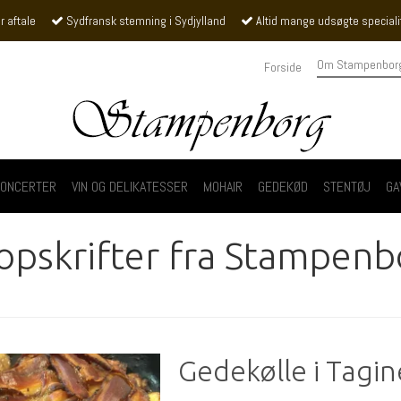
r aftale
Sydfransk stemning i Sydjylland
Altid mange udsøgte specialite
Om Stampenbor
Forside
ONCERTER
VIN OG DELIKATESSER
MOHAIR
GEDEKØD
STENTØJ
GA
opskrifter fra Stampenb
Gedekølle i Tagin