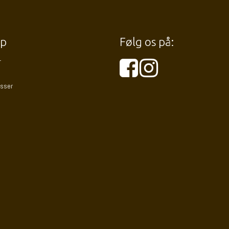
p
Følg os på:
r
esser