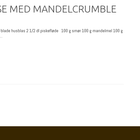
E MED MANDELCRUMBLE
s 3 blade husblas 2 1/2 dl piskefløde 100 g smør 100 g mandelmel 100 g
..