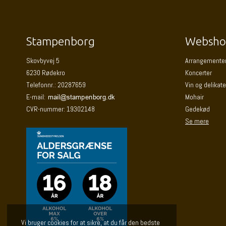
Stampenborg
Websho
Skovbyvej 5
Arrangemente
6230 Rødekro
Koncerter
Telefonnr.
:
20287659
Vin og delikat
E-mail
:
Mohair
CVR-nummer
:
19302148
Gedekød
Se mere
Vi bruger cookies for at sikre, at du får den bedste