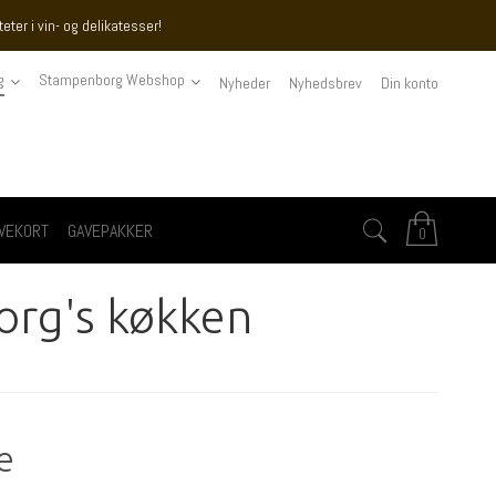
ter i vin- og delikatesser!
g
Stampenborg Webshop
Nyheder
Nyhedsbrev
Din konto
VEKORT
GAVEPAKKER
0
org's køkken
e