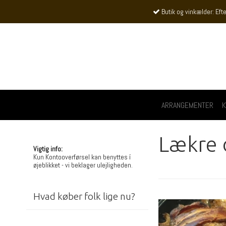
Butik og vinkælder: Efte
ARRANGEMENTER
K
Lækre 
Vigtig info:
Kun Kontooverførsel kan benyttes í
øjeblikket - vi beklager ulejligheden.
Hvad køber folk lige nu?