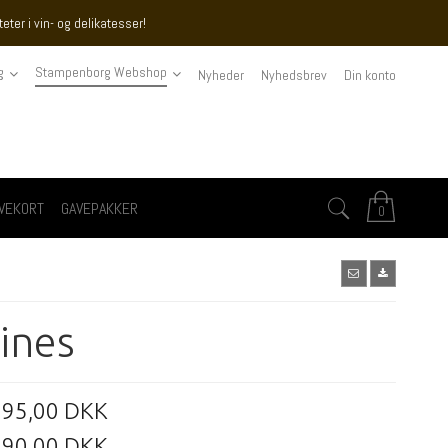
ter i vin- og delikatesser!
g
Stampenborg Webshop
Nyheder
Nyhedsbrev
Din konto
VEKORT
GAVEPAKKER
0
ines
95,00 DKK
90,00 DKK