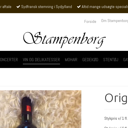
r aftale
Sydfransk stemning i Sydjylland
Altid mange udsøgte specialite
Om Stampenbor
Forside
ONCERTER
VIN OG DELIKATESSER
MOHAIR
GEDEKØD
STENTØJ
GA
Orig
Stykpris v/ 1 fl.