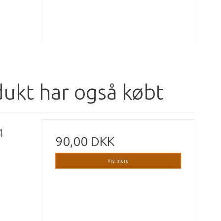
dukt har også købt
4
90,00 DKK
Vis mere