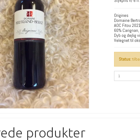
Stykpris v/ 6 fl.
Origines
Domaine Bertr
AOC Fitou 202
60% Carignan,
Dyb og dejlig v
Velegnet til ok
Status:
tilb
rede produkter