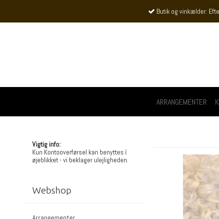
Butik og vinkælder: Efte
ARRANGEMENTER
K
Vigtig info:
Kun Kontooverførsel kan benyttes í
øjeblikket - vi beklager ulejligheden.
Webshop
Arrangementer