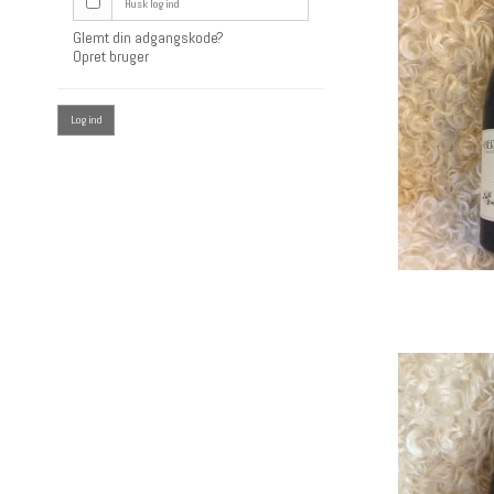
Husk log ind
Glemt din adgangskode?
Opret bruger
Log ind