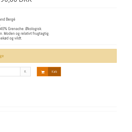
and Bergé
1
 40% Grenache. Økologisk.
in. Moden og relativt frugtagtig.
sekød og vildt.
age
fl.
Køb